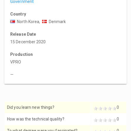
Government
Country
North Korea,
Denmark
Release Date
15 December 2020
Production
VPRO
—
Did you learn new things?
0
How was the technical quality?
0
To what degree were you fascinated?
0