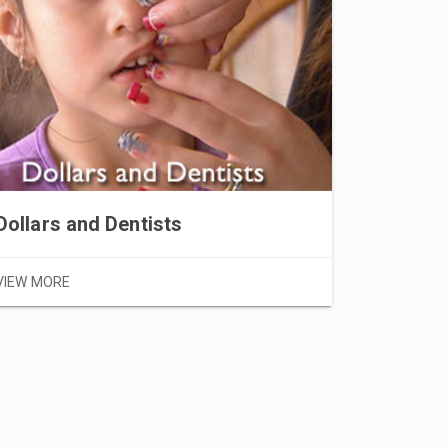
Luchtka
VIEW MOR
Dollars and Dentists
VIEW MORE