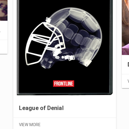
e doen
League of Denial
VIEW MORE