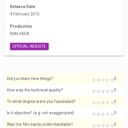
Release Date
4 February 2015
Production
BNN VARA
OFFICIAL WEBSITE
Did you learn new things?
0
How was the technical quality?
0
To what degree were you fascinated?
0
Is it objective? (e.g. not exaggerated)
0
Was the film easily understandable?
0